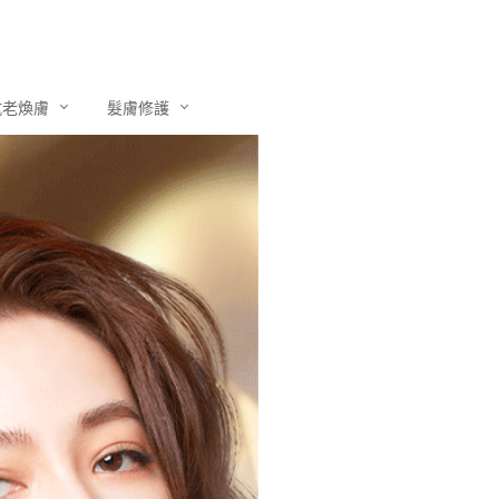
抗老煥膚
髮膚修護