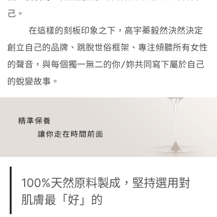
己。
    在這樣的刻板印象之下，高宇蓁毅然決然決定
創立自己的品牌、跳脫世俗框架、專注傾聽所有女性
的聲音，與每個獨一無二的你/妳共同寫下屬於自己
的蛻變故事。
100%天然原料製成，堅持選用對
肌膚最「好」的