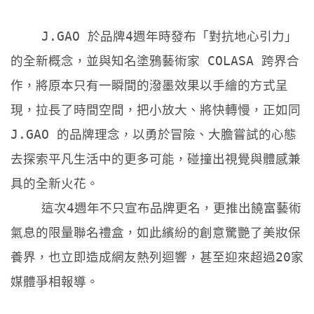
    J.GAO 於品牌4週年時發布「對抗地心引力」
的全新概念，並與知名塗鴉藝術家 COLASA 跨界合
作，將原本只有一瞬間的潑墨效果以手繪的方式呈
現，拉長了時間空間，把小放大、將快轉慢，正如同 
J.GAO 的品牌理念，以勇於冒險、大膽嘗試的心態
去探索平凡生活中的更多可能，碰撞出視覺與體感兼
具的全新火花。
    這次4週年不只宣布品牌更名，更推出饒富藝術
氣息的限量聯名禮盒，如此繽紛的創意驚艷了美妝保
養界，也立即造成網友熱列迴響，甚至迎來超過20家
媒體爭相報導。