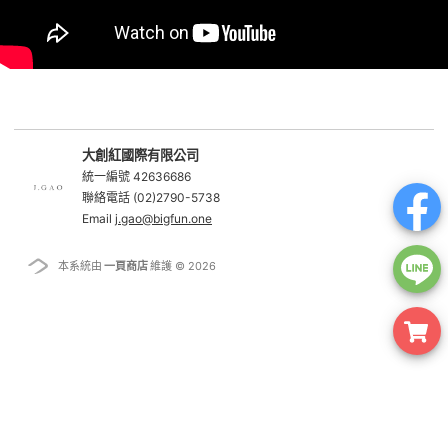
大創紅國際有限公司
統一編號 42636686
聯絡電話 (02)2790-5738
Email
j.gao@bigfun.one
本系統由
一頁商店
維護 © 2026