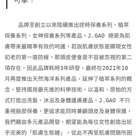
    品牌至創立以來陸續推出逆時保養系列、植萃
保養系列、女神保養系列等產品。J.GAO 總是為肌
膚帶來最精準有效的呵護，若說肌膚狀態是顯現女性
初老的第一道防線，那頭皮便會是不容被忽視的第二
項存在，因此品牌耗時3年研發，最終在2021年10
月再度推出天然海洋系列產品，延伸了植萃系列的概
念，堅持選用最先進的科學技術，以溫和、原始的方
式打造出洗髮、沐浴及身體護膚產品。J.GAO 不只
重視臉部保養，更追求能同時兼顧頭皮及身體保護，
我們藉由多元產品開發，期望能為每位女性創造出近
乎完美的「肌膚生態鏈」，從此不再受肌膚問題所困