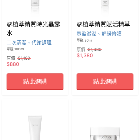
🍃植萃精質時光晶露
🍃植萃精質賦活精萃
水
豐盈滋潤、舒緩修護
單瓶 30ml
二次清潔、代謝調理
原價
$1,680
單瓶 100ml
$1,380
原價
$1,180
$880
點此選購
點此選購