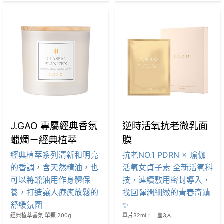
J.GAO 專屬經典香氛
逆時活氧抗老微乳面
蠟燭－經典植萃
膜
經典植萃系列清新和明亮
抗老NO.1 PDRN × 瑜伽
的香調，含天然精油，也
活氧女貞子素 全新活氧科
可以將蠟油用作身體保
技，連續敷用密封導入，
養，打造讓人療癒放鬆的
找回彈潤細緻的青春奇蹟
舒緩氛圍
✨
經典植萃香氛 單顆 200g
單片32ml，一盒3入