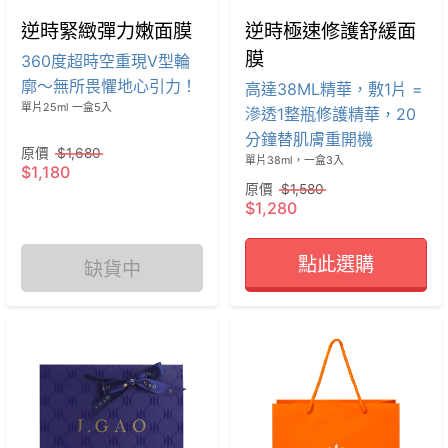
逆時緊緻彈力嫩面膜
逆時極速修護舒緩面
膜
360度超時空重現V型輪
廓～無所畏懼地心引力！
高達38ML精華，敷1片 =
單片25ml 一盒5入

滲透1整瓶修護精華，20
分鐘替肌膚重開機
原價
$1,680
單片38ml，一盒3入
$1,180
原價
$1,580
$1,280
點此選購
缺貨中