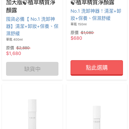
加大版🍃植萃精質淨
🍃植萃精質淨顏露
顏露
No.1 洗卸神器！清潔+卸
妝+保養、保濕舒緩
囤貨必備【 No.1 洗卸神
單瓶 150ml
器】清潔+卸妝+保養、保
原價
$1,080
濕舒緩
$680
單瓶 400ml
原價
$2,880
$1,680
點此選購
缺貨中