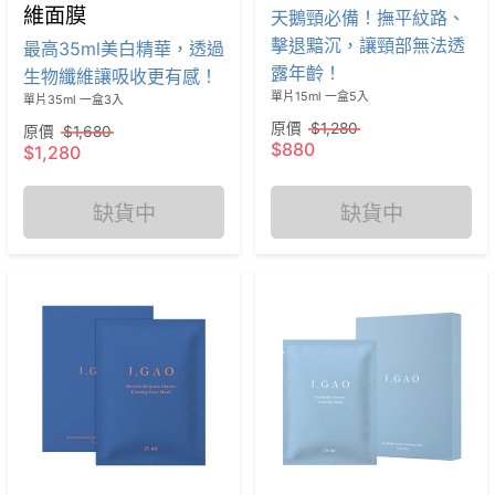
維面膜
天鵝頸必備！撫平紋路、
擊退黯沉，讓頸部無法透
最高35ml美白精華，透過
露年齡！
生物纖維讓吸收更有感！
原價
$1,280
原價
$1,680
$880
$1,280
缺貨中
缺貨中