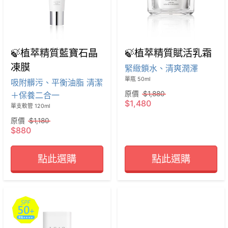
🍃植萃精質藍寶石晶
🍃植萃精質賦活乳霜
凍膜
緊緻鎖水、清爽潤澤
單瓶 50ml
吸附髒污、平衡油脂 清潔
原價
$1,880
＋保養二合一
$1,480
單支軟管 120ml
原價
$1,180
$880
點此選購
點此選購