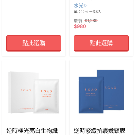
水光✨
單片22ml 一盒5入
原價
$1,280
$980
點此選購
點此選購
逆時極光亮白生物纖
逆時緊緻抗痕嫩頸膜