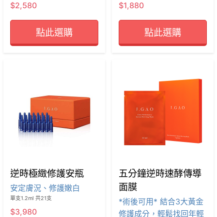
$2,580
$1,880
點此選購
點此選購
逆時極緻修護安瓶
五分鐘逆時速酵傳導
面膜
安定膚況、修護嫩白
單支1.2ml 共21支
*術後可用* 結合3大黃金
$3,980
修護成分，輕鬆找回年輕