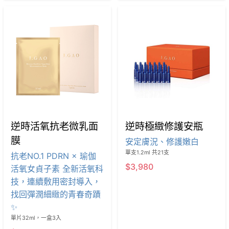
逆時活氧抗老微乳面
逆時極緻修護安瓶
膜
安定膚況、修護嫩白
單支1.2ml 共21支
抗老NO.1 PDRN × 瑜伽
$3,980
活氧女貞子素 全新活氧科
技，連續敷用密封導入，
找回彈潤細緻的青春奇蹟
✨
單片32ml，一盒3入