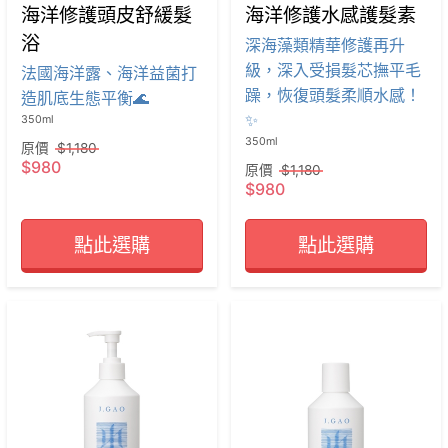
海洋修護頭皮舒緩髮
海洋修護水感護髮素
浴
深海藻類精華修護再升
級，深入受損髮芯撫平毛
法國海洋露、海洋益菌打
躁，恢復頭髮柔順水感！
造肌底生態平衡🌊
✨
原價
$1,180
$980
原價
$1,180
$980
點此選購
點此選購