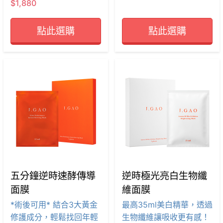
$1,880
點此選購
點此選購
五分鐘逆時速酵傳導
逆時極光亮白生物纖
面膜
維面膜
*術後可用* 結合3大黃金
最高35ml美白精華，透過
修護成分，輕鬆找回年輕
生物纖維讓吸收更有感！