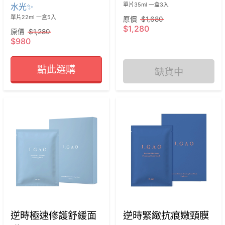
水光✨
單片22ml 一盒5入
原價
$1,680
$1,280
原價
$1,280
$980
點此選購
缺貨中
逆時極速修護舒緩面
逆時緊緻抗痕嫩頸膜