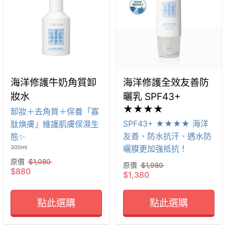
海洋修護牛奶角質卸
海洋修護全效友善防
妝水
曬乳 SPF43+
★★★★
卸妝＋去角質＋保養「寡
SPF43+ ★★★★ 海洋
肽煥膚」維護肌膚保濕生
友善、防水抗汗、遇水防
態✨
曬膜更加強抵抗！
300ml
原價
$1,080
原價
$1,980
$880
$1,380
點此選購
點此選購