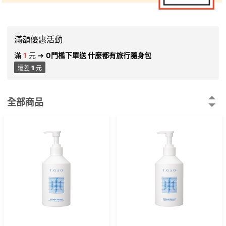
滿額優惠活動
滿
1
元
➔
0門檻下單送 什麼都有旅行隨身包
還差
1
元
全部商品