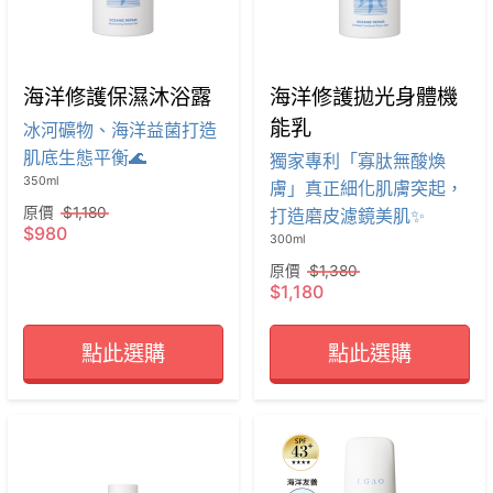
海洋修護保濕沐浴露
海洋修護拋光身體機
能乳
冰河礦物、海洋益菌打造
肌底生態平衡🌊
獨家專利「寡肽無酸煥
350ml
膚」真正細化肌膚突起，
原價
$1,180
打造磨皮濾鏡美肌✨
$980
300ml
原價
$1,380
$1,180
點此選購
點此選購