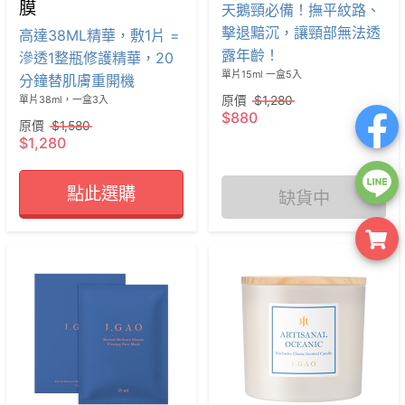
膜
天鵝頸必備！撫平紋路、
擊退黯沉，讓頸部無法透
高達38ML精華，敷1片 =
露年齡！
滲透1整瓶修護精華，20
分鐘替肌膚重開機
原價
$1,280
單片38ml，一盒3入
$880
原價
$1,580
$1,280
點此選購
缺貨中